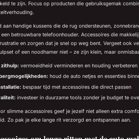
kkeld te zijn. Focus op producten die gebruiksgemak combi
teitverhouding.
d aan handige kussens die de rug ondersteunen, zonnebra
een betrouwbare telefoonhouder. Accessoires die makkelijk 
rustratie en zorgen dat je snel op weg bent. Vergeet ook vei
ulpset of een noodhamer niet – ze zijn klein, maar onmisbaa
zithulp:
vermoeidheid verminderen en houding verbeteren
pbergmogelijkheden:
houd de auto netjes en essenties binn
tallatie:
bespaar tijd met accessoires die direct passen
liteit:
investeer in duurzame tools zonder je budget te ove
or slimme accessoires geef je jezelf niet alleen extra comf
eid. Zo pak je elke lange rit verzorgd en ontspannen aan.
essoires om lange ritten met de auto mak