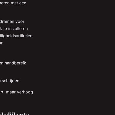
neren met een
ndramen voor
te installeren
ligheidsartikelen
r.
en handbereik
rschrijden
ort, maar verhoog
kelijker te