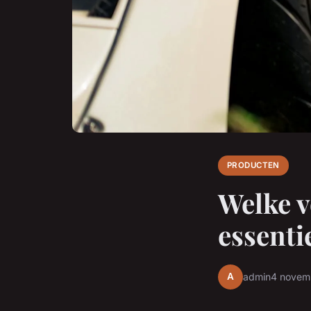
PRODUCTEN
Welke v
essenti
A
admin
4 novem