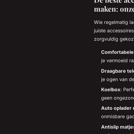
maken: onze
Wie regelmatig lan
juiste accessoires
zorgvuldig gekoze
Comfortabele
je vermoeid raa
Draagbare te
je ogen van de
Koelbox
: Perf
geen ongezond
Auto oplader
onmisbare gad
Antislip matje