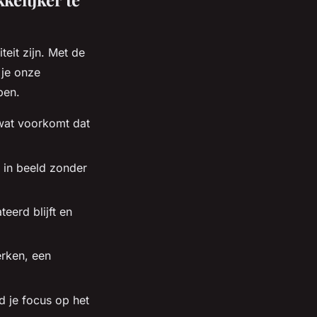
teit zijn. Met de
 je onze
pen.
 wat voorkomt dat
g in beeld zonder
eerd blijft en
erken, een
d je focus op het