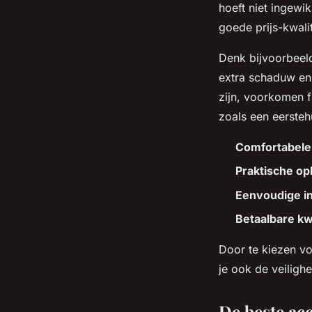
hoeft niet ingewi
goede prijs-kwali
Denk bijvoorbeel
extra schaduw en 
zijn, voorkomen f
zoals een eersteh
Comfortabele 
Praktische o
Eenvoudige ins
Betaalbare kwa
Door te kiezen vo
je ook de veiligh
De beste acc