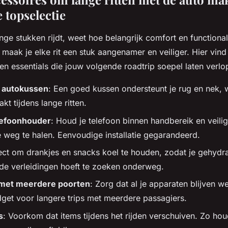
 topselectie
ge stukken rijdt, weet hoe belangrijk comfort en functionali
 maak je elke rit een stuk aangenamer en veiliger. Hier vind
n essentials die jouw volgende roadtrip soepel laten verlo
 autokussen
: Een goed kussen ondersteunt je rug en nek,
kt tijdens lange ritten.
lefoonhouder
: Houd je telefoon binnen handbereik en veili
 weg te halen. Eenvoudige installatie gegarandeerd.
ect om drankjes en snacks koel te houden, zodat je gehydrat
e verleidingen hoeft te zoeken onderweg.
 met meerdere poorten
: Zorg dat al je apparaten blijven w
get voor langere trips met meerdere passagiers.
s
: Voorkom dat items tijdens het rijden verschuiven. Zo hou