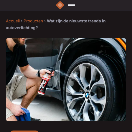
Accueil
›
Producten
›
Wat zijn de nieuwste trends in
autoverlichting?