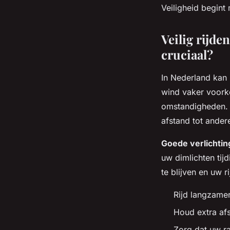
Veiligheid begint
Veilig rijde
cruciaal?
In Nederland kan 
wind vaker voork
omstandigheden. 
afstand tot ander
Goede verlichtin
uw dimlichten tij
te blijven en uw 
Rijd langzame
Houd extra af
Zorg dat uw ra