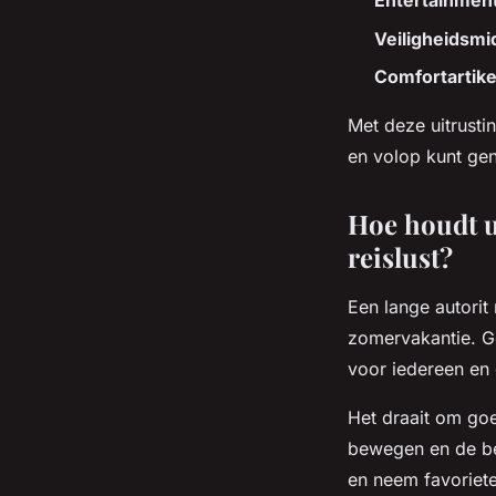
Entertainment
Veiligheidsmi
Comfortartike
Met deze uitrusti
en volop kunt ge
Hoe houdt u
reislust?
Een lange autorit
zomervakantie. G
voor iedereen en d
Het draait om go
bewegen en de be
en neem favoriet