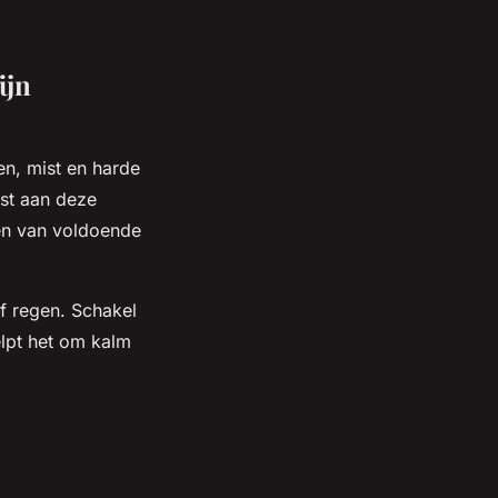
ijn
en, mist en harde
st aan deze
en van voldoende
of regen. Schakel
elpt het om kalm