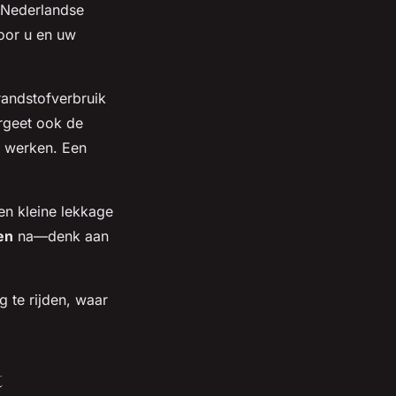
 Nederlandse
oor u en uw
randstofverbruik
ergeet ook de
t werken. Een
en kleine lekkage
en
na—denk aan
 te rijden, waar
t