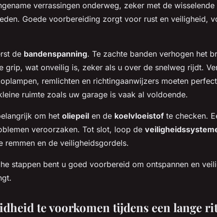
gename verrassingen onderweg, zeker met de wisselende
den. Goede voorbereiding zorgt voor rust en veiligheid, v
erst de
bandenspanning
. Te zachte banden verhogen het b
 grip, wat onveilig is, zeker als u over de snelweg rijdt. V
koplampen, remlichten en richtingaanwijzers moeten perfec
n kleine ruimte zoals uw garage is vaak al voldoende.
belangrijk om het
oliepeil
en de
koelvloeistof
te checken. E
blemen veroorzaken. Tot slot, loop de
veiligheidssystem
e remmen en de veiligheidsgordels.
he stappen bent u goed voorbereid om ontspannen en veilig
ngt.
dheid te voorkomen tijdens een lange ri