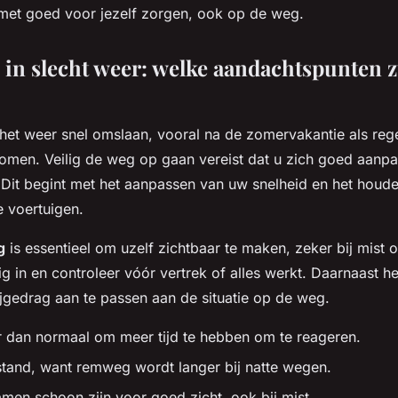
 met goed voor jezelf zorgen, ook op de weg.
n in slecht weer: welke aandachtspunten z
het weer snel omslaan, vooral na de zomervakantie als reg
omen. Veilig de weg op gaan vereist dat u zich goed aanpa
Dit begint met het aanpassen van uw snelheid en het houd
e voertuigen.
g
is essentieel om uzelf zichtbaar te maken, zeker bij mist 
dig in en controleer vóór vertrek of alles werkt. Daarnaast h
rijgedrag aan te passen aan de situatie op de weg.
r dan normaal om meer tijd te hebben om te reageren.
stand, want remweg wordt langer bij natte wegen.
men schoon zijn voor goed zicht, ook bij mist.