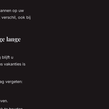
spannen op uw
erschil, ook bij
ge lange
blijft u
s vakanties is
mag vergeten:
jven.