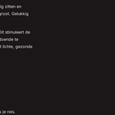
g zitten en
groot. Gelukkig
it stimuleert de
ldoende te
et lichte, gezonde
 je reis.