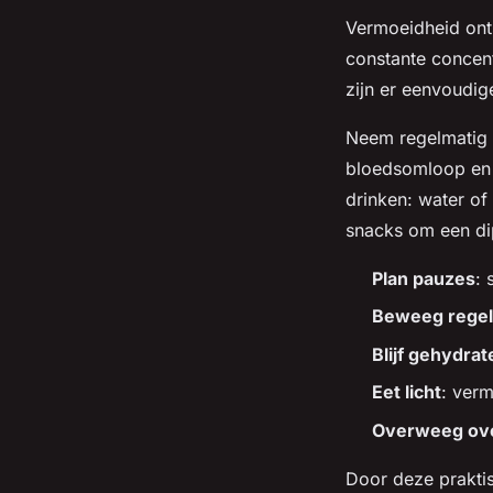
Vermoeidheid onts
constante concent
zijn er eenvoudi
Neem regelmatig p
bloedsomloop en h
drinken: water of 
snacks om een dip
Plan pauzes
: 
Beweeg regel
Blijf gehydra
Eet licht
: verm
Overweeg ove
Door deze praktisc