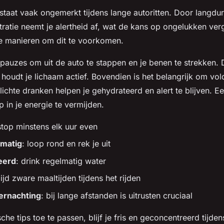
taat vaak ongemerkt tijdens lange autoritten. Door langduri
ratie neemt je alertheid af, wat de kans op ongelukken ver
ge manieren om dit te voorkomen.
auzes om uit de auto te stappen en je benen te strekken. D
oudt je lichaam actief. Bovendien is het belangrijk om vo
lichte dranken helpen je gehydrateerd en alert te blijven. E
 in je energie te vermijden.
stop minstens elk uur even
matig
: loop rond en rek je uit
teerd
: drink regelmatig water
ijd zware maaltijden tijdens het rijden
rnachting
: bij lange afstanden is uitrusten cruciaal
he tips toe te passen, blijf je fris en geconcentreerd tijdens