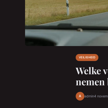
VEILIGHEID
Welke v
nemen b
A
admin
4 novem