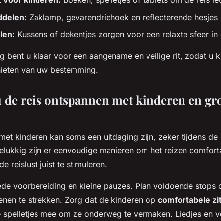
 voor kinderen:
Boeken, spelletjes of tablets om de reis le
ddelen:
Zaklamp, gevarendriehoek en reflecterende hesjes zi
len:
Kussens of dekentjes zorgen voor een relaxte sfeer in 
ng bent u klaar voor een aangename en veilige rit, zodat u 
nieten van uw bestemming.
 de reis ontspannen met kinderen en gro
 met kinderen kan soms een uitdaging zijn, zeker tijdens de
elukkig zijn er eenvoudige manieren om het reizen comfort
e reislust juist te stimuleren.
ede voorbereiding en kleine pauzes. Plan voldoende stops 
nen te strekken. Zorg dat de kinderen op
comfortabele zi
e spelletjes mee om ze onderweg te vermaken. Liedjes en 