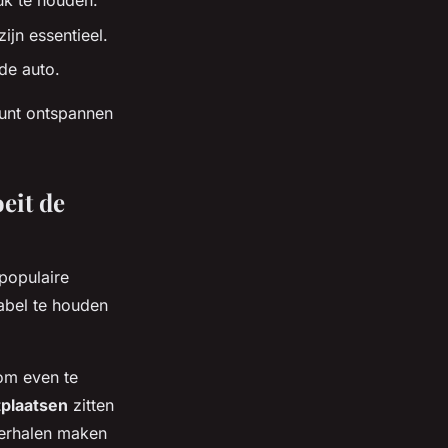
uk te houden.
jn essentieel.
de auto.
kunt ontspannen
eit de
 populaire
abel te houden
om even te
tplaatsen
zitten
verhalen maken