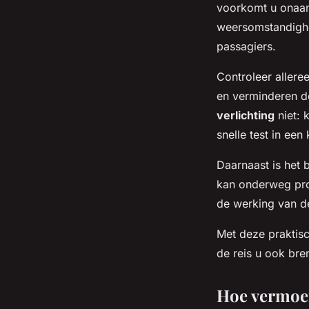
voorkomt u onaan
weersomstandighe
passagiers.
Controleer allere
en verminderen de
verlichting
niet: 
snelle test in ee
Daarnaast is het 
kan onderweg pro
de werking van d
Met deze praktisc
de reis u ook bre
Hoe vermoei