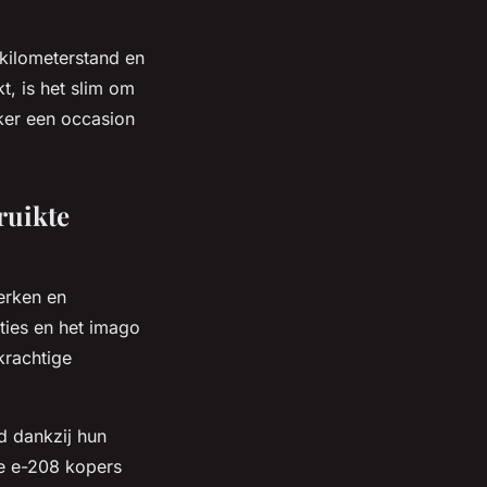
 kilometerstand en
t, is het slim om
eker een occasion
ruikte
erken en
aties en het imago
krachtige
d dankzij hun
de e-208 kopers