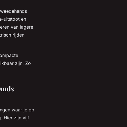
n tweedehands
e-uitstoot en
teren van lagere
risch rijden
compacte
kbaar zijn. Zo
hands
ingen waar je op
 Hier zijn vijf