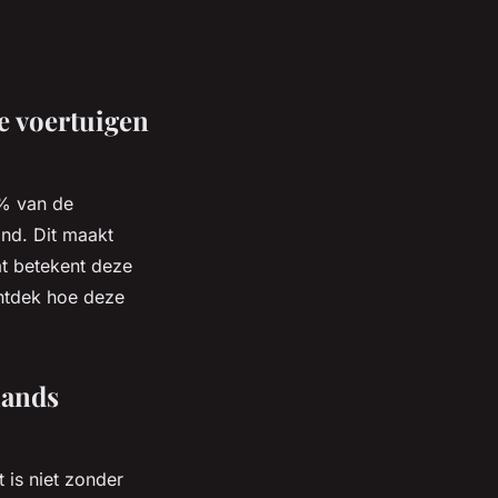
e voertuigen
5% van de
and. Dit maakt
at betekent deze
Ontdek hoe deze
hands
 is niet zonder