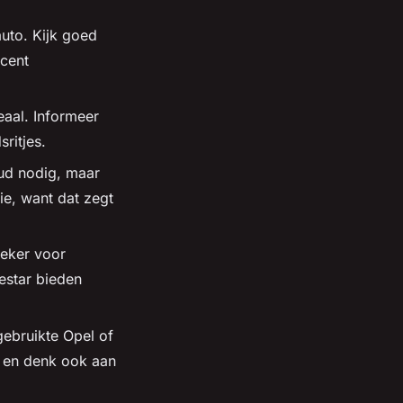
auto. Kijk goed
ecent
eaal. Informeer
sritjes.
ud nodig, maar
ie, want dat zegt
zeker voor
lestar bieden
ebruikte Opel of
en en denk ook aan