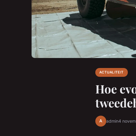
ACTUALITEIT
Hoe evo
tweedeh
A
admin
4 novem