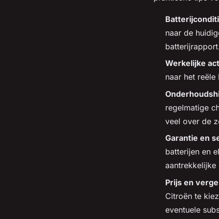
Batterijcondit
naar de huidig
batterijrapport
Werkelijke ac
naar het reële 
Onderhoudshi
regelmatige c
veel over de 
Garantie en 
batterijen en 
aantrekkelijk
Prijs en verge
Citroën te kie
eventuele subs