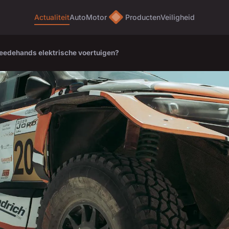
Actualiteit
Auto
Motor
Producten
Veiligheid
weedehands elektrische voertuigen?