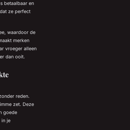
s betaalbaar en
dat ze perfect
 mee, waardoor de
t maakt merken
ar vroeger alleen
er dan ooit.
kte
 zonder reden.
slimme zet. Deze
en goede
in je