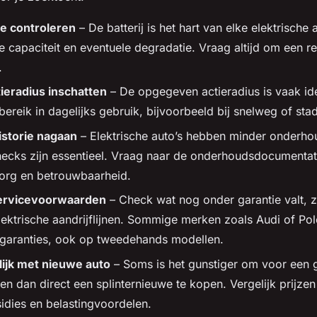
ie controleren
– De batterij is het hart van elke elektrische 
e capaciteit en eventuele degradatie. Vraag altijd om een r
.
tieradius inschatten
– De opgegeven actieradius is vaak id
bereik in dagelijks gebruik, bijvoorbeeld bij snelweg of stad
storie nagaan
– Elektrische auto’s hebben minder onderho
hecks zijn essentieel. Vraag naar de onderhoudsdocumentat
zorg en betrouwbaarheid.
servicevoorwaarden
– Check wat nog onder garantie valt, 
elektrische aandrijflijnen. Sommige merken zoals Audi of Po
e garanties, ook op tweedehands modellen.
lijk met nieuwe auto
– Soms is het gunstiger om voor een g
zen dan direct een splinternieuwe te kopen. Vergelijk prijz
idies en belastingvoordelen.